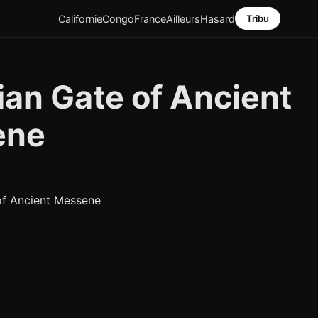
Californie
Congo
France
Ailleurs
Hasard
Tribu
ian Gate of Ancient
ene