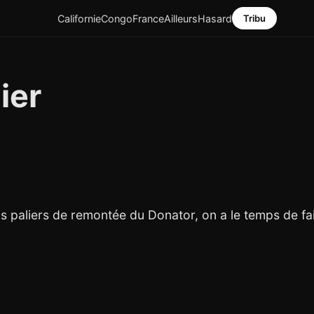
Californie
Congo
France
Ailleurs
Hasard
Tribu
ier
s paliers de remontée du Donator, on a le temps de fai