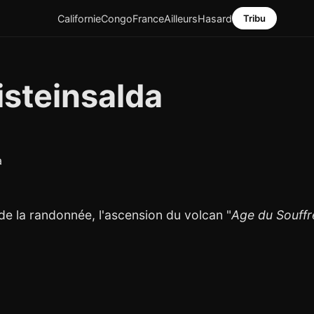
Californie
Congo
France
Ailleurs
Hasard
Tribu
isteinsalda
de la randonnée, l'ascension du volcan "
Age du Souffr