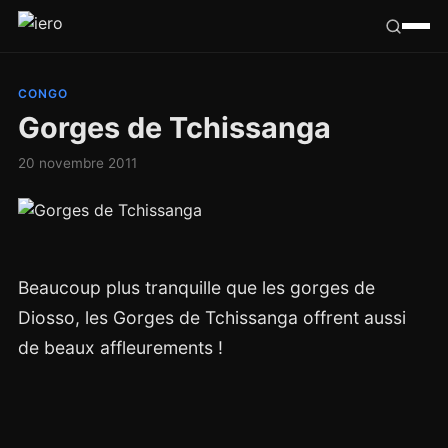
Californie
CONGO
Gorges de Tchissanga
Congo
20 novembre 2011
France
Ailleurs
Beaucoup plus tranquille que les gorges de
Hasard
Diosso, les Gorges de Tchissanga offrent aussi
Tribu
de beaux affleurements !