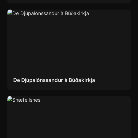
De Djúpalónssandur à Búðakirkja