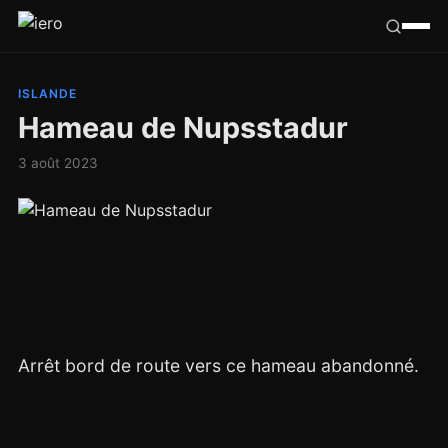
Californie
ISLANDE
Hameau de Nupsstadur
Congo
3 août 2023
France
Ailleurs
Hasard
Tribu
Arrêt bord de route vers ce hameau abandonné.