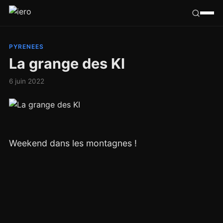
Californie
PYRENEES
La grange des KI
Congo
6 juin 2022
France
Ailleurs
Weekend dans les montagnes !
Hasard
Tribu