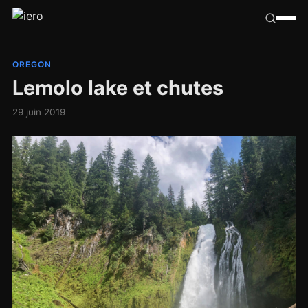
Californie
OREGON
Lemolo lake et chutes
Congo
29 juin 2019
France
Ailleurs
Hasard
Tribu