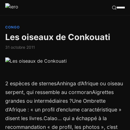
Californie
CONGO
Les oiseaux de Conkouati
Congo
31 octobre 2011
France
Ailleurs
2 espèces de sternesAnhinga d’Afrique ou oiseau
Hasard
serpent, qui ressemble au cormoranAigrettes
Tribu
grandes ou intermédiaires ?Une Ombrette
d’Afrique : « un profil d’enclume caractéristique »
disent les livres.Calao… qui a échappé à la
recommandation « de profil, les photos », c’est