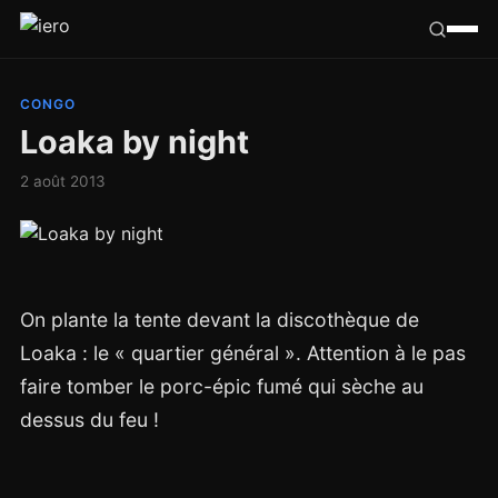
Californie
CONGO
Loaka by night
Congo
2 août 2013
France
Ailleurs
On plante la tente devant la discothèque de
Hasard
Loaka : le « quartier général ». Attention à le pas
Tribu
faire tomber le porc-épic fumé qui sèche au
dessus du feu !