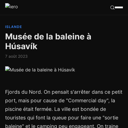
Californie
ISLANDE
Musée de la baleine à
Congo
Húsavík
France
7 août 2023
Ailleurs
Hasard
Fjords du Nord. On pensait s'arrêter dans ce petit
Tribu
port, mais pour cause de "Commercial day", la
piscine était fermée. La ville est bondée de
touristes qui font la queue pour faire une "sortie
baleine" et le camping peu engageant. On traine