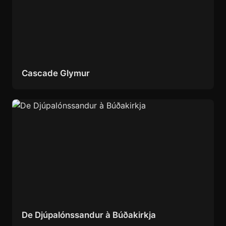
Cascade Glymur
De Djúpalónssandur à Búðakirkja