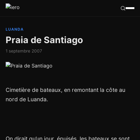
Californie
LUANDA
Praia de Santiago
Congo
1 septembre 2007
France
Ailleurs
Cimetière de bateaux, en remontant la côte au
Hasard
nord de Luanda.
Tribu
On dirait qu’un jour, épuisés, les bateaux se sont