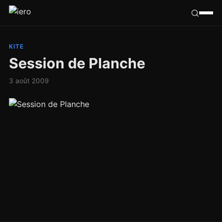
Californie
KITE
Session de Planche
Congo
3 août 2009
France
Ailleurs
Hasard
Tribu