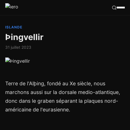
Californie
ISLANDE
Þingvellir
Congo
31 juillet 2023
France
Ailleurs
Terre de l'Alþing, fondé au Xe siècle, nous
Hasard
marchons aussi sur la dorsale medio-atlantique,
Tribu
donc dans le graben séparant la plaques nord-
américaine de l'eurasienne.