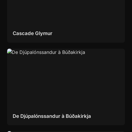
Cascade Glymur
De Djúpalónssandur à Búðakirkja