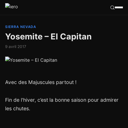
Californie
SIERRA NEVADA
Yosemite – El Capitan
Congo
9 avril 2017
France
Ailleurs
Avec des Majuscules partout !
Hasard
Tribu
Fin de l'hiver, c’est la bonne saison pour admirer
les chutes.